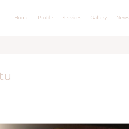
Home
Profile
Services
Gallery
News
tu