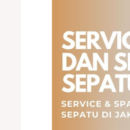
Sepatu
Cengkareng
–
Treatment
Lengkap
untuk
Sepatu
Kesayangan
Anda