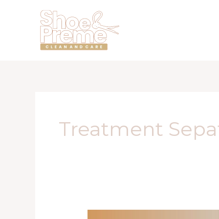
Lewati
ke
konten
Treatment Sepa
Spa