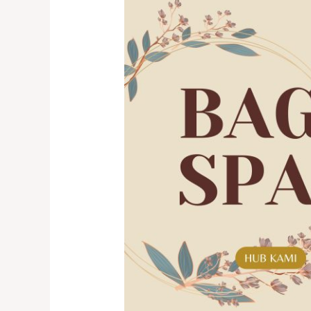
Barang
Fashion
Anda
di
Shoepreme.ID
Tebet
–
Ini
Caranya