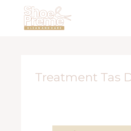
Lewati
ke
konten
Treatment Tas 
Rawat