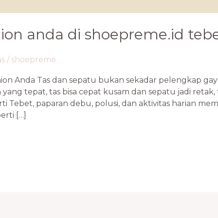
ion anda di shoepreme.id tebet
as
/
shoepreme
on Anda Tas dan sepatu bukan sekadar pelengkap gaya, t
yang tepat, tas bisa cepat kusam dan sepatu jadi retak, 
rti Tebet, paparan debu, polusi, dan aktivitas harian 
rti […]