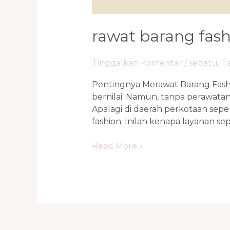
rawat barang fash
Tinggalkan Komentar
/
sepatu
,
T
Pentingnya Merawat Barang Fashi
bernilai. Namun, tanpa perawatan 
Apalagi di daerah perkotaan sepe
fashion. Inilah kenapa layanan sepe
Read More »