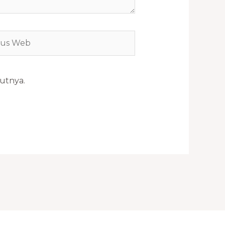
s
b
utnya.