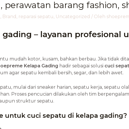
, perawatan barang fashion, 
a
,
Brand
,
reparasi sepatu
,
Uncategorized
/ Oleh
shoepre
 gading – layanan profesional 
ntu mudah kotor, kusam, bahkan berbau. Jika tidak dita
oepreme Kelapa Gading
hadir sebagai solusi
cuci sepat
 agar sepatu kembali bersih, segar, dan lebih awet.
patu, mulai dari sneaker harian, sepatu kerja, sepatu o
han. Proses pencucian dilakukan oleh tim berpengal
aupun struktur sepatu.
e untuk cuci sepatu di kelapa gading?
n