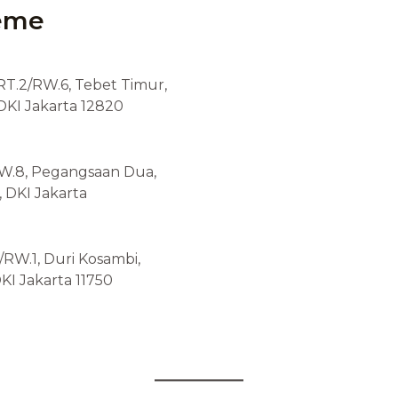
eme
 RT.2/RW.6, Tebet Timur,
 DKI Jakarta 12820
/RW.8, Pegangsaan Dua,
, DKI Jakarta
/RW.1, Duri Kosambi,
KI Jakarta 11750