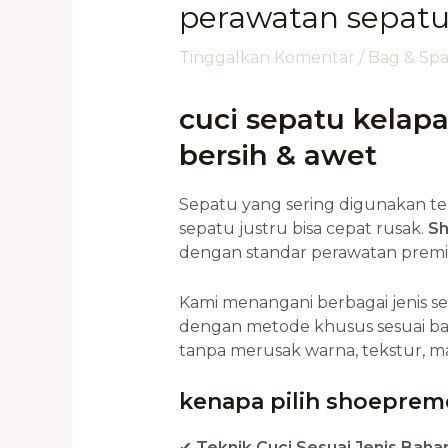
perawatan sepatu
Tinggalkan Komentar
/
Bag & Sp
cuci sepatu kelapa
bersih & awet
Sepatu yang sering digunakan te
sepatu justru bisa cepat rusak.
Sh
dengan standar perawatan premium
Kami menangani berbagai jenis se
dengan metode khusus sesuai ba
tanpa merusak warna, tekstur, m
kenapa pilih shoeprem
✔
Teknik Cuci Sesuai Jenis Baha