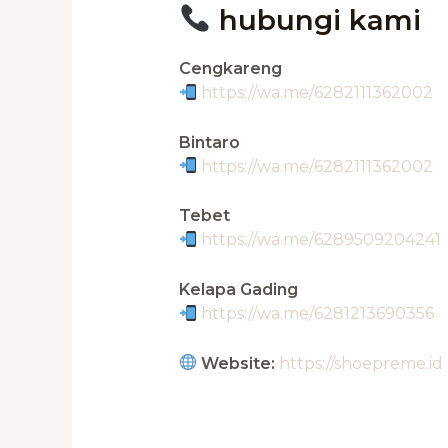
hubungi kami
Cengkareng
https://wa.me/6282111362002
Bintaro
https://wa.me/6282111362002
Tebet
https://wa.me/6289509204241
Kelapa Gading
https://wa.me/6281213690356
Website:
https://shoepreme.id