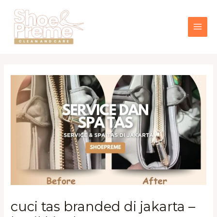
Lewati
MAI
ke
konten
ME
cuci tas branded di jakarta –