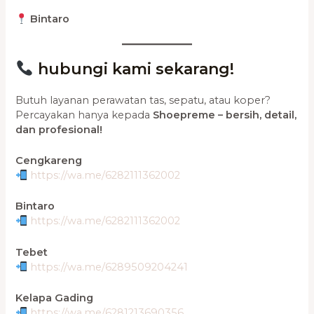
Bintaro
hubungi kami sekarang!
Butuh layanan perawatan tas, sepatu, atau koper?
Percayakan hanya kepada
Shoepreme – bersih, detail,
dan profesional!
Cengkareng
https://wa.me/6282111362002
Bintaro
https://wa.me/6282111362002
Tebet
https://wa.me/6289509204241
Kelapa Gading
https://wa.me/6281213690356