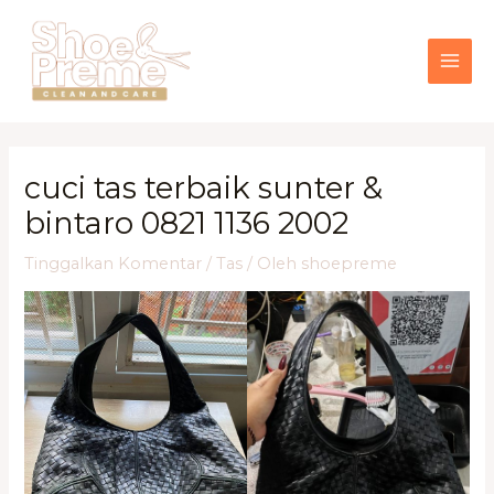
Lewati
MAI
ke
konten
ME
cuci tas terbaik sunter &
bintaro 0821 1136 2002
Tinggalkan Komentar
/
Tas
/ Oleh
shoepreme