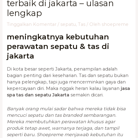
terbaik di jakarta – ulasan
lengkap
Tinggalkan Komentar
/
sepatu
,
Tas
/ Oleh
shoepreme
meningkatnya kebutuhan
perawatan sepatu & tas di
jakarta
Di kota besar seperti Jakarta, penampilan adalah
bagian penting dari keseharian. Tas dan sepatu bukan
hanya pelengkap, tapi juga mencerminkan gaya dan
kepercayaan diri. Maka nggak heran kalau layanan
jasa
spa tas dan sepatu Jakarta
semakin dicari.
Banyak orang mulai sadar bahwa mereka tidak bisa
mencuci sepatu dan tas branded sembarangan.
Mereka membutuhkan perawatan khusus agar
produk tetap awet, warnanya terjaga, dan tampil
seperti baru. Shoepreme menjawab kebutuhan itu