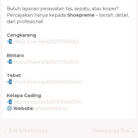
Butuh layanan perawatan tas, sepatu, atau koper?
Percayakan hanya kepada
Shoepreme
– bersih, detail,
dan profesional!
Cengkareng
https://wa.me/6282111362002
Bintaro
https://wa.me/6282111362002
Tebet
https://wa.me/6289509204241
Kelapa Gading
https://wa.me/6281213690356
Website:
shoepreme.id
←
Pos Sebelumnya
Selanjutnya Pos
→