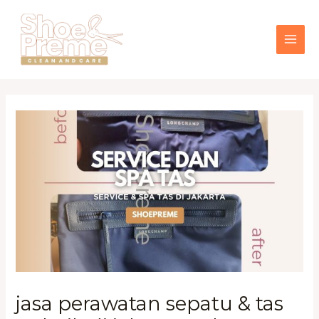
Lewati
MAI
ke
konten
ME
jasa perawatan sepatu & tas