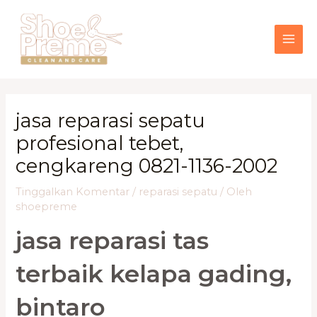
Lewati
MAI
ke
konten
ME
jasa reparasi sepatu
profesional tebet,
cengkareng 0821-1136-2002
Tinggalkan Komentar
/
reparasi sepatu
/ Oleh
shoepreme
jasa reparasi tas
terbaik kelapa gading,
bintaro