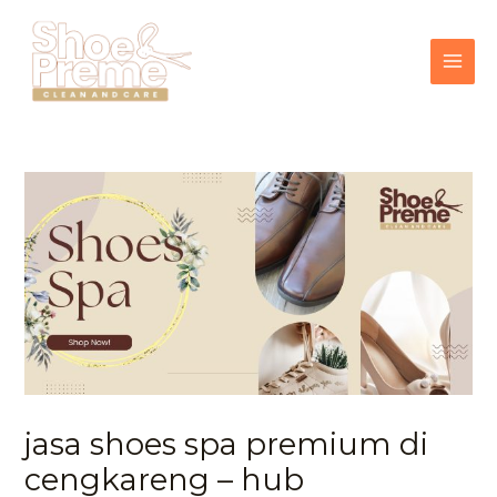
Lewati
MAI
ke
konten
ME
jasa shoes spa premium di
cengkareng – hub