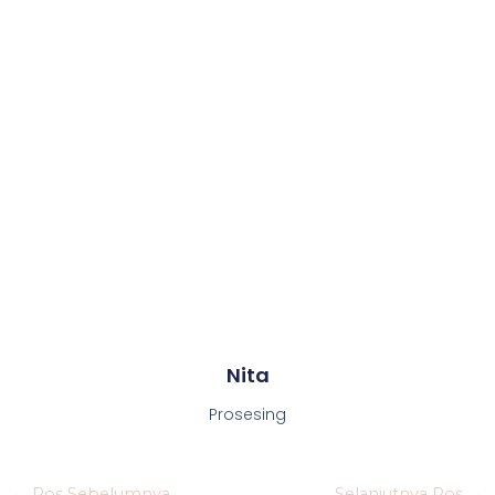
Nita
Prosesing
←
Pos Sebelumnya
Selanjutnya Pos
→