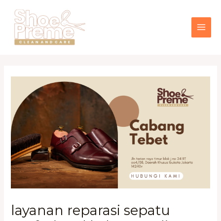
Lewati
MAI
ke
konten
ME
layanan reparasi sepatu