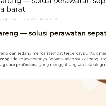
reng — solusi perawatan sepa
a barat
a
,
sepatu
,
Tas
/ Oleh
shoepreme
reng — solusi perawatan sepa
areng dan sedang mencari tempat terpercaya untuk mer
reng
adalah jawabannya. Sebagai salah satu cabang un
ag care profesional
yang menggabungkan teknologi mo