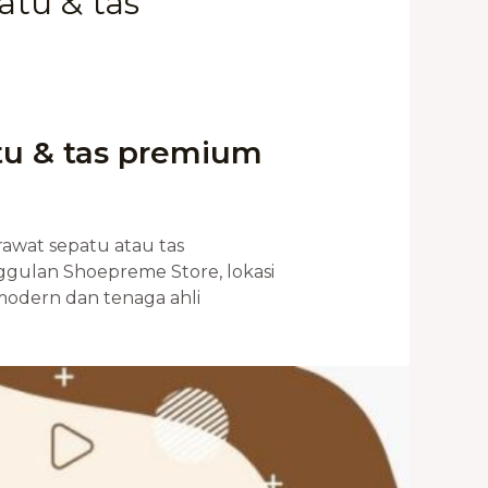
tu & tas
tu & tas premium
awat sepatu atau tas
ggulan Shoepreme Store, lokasi
dern dan tenaga ahli