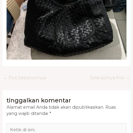
←
Pos Sebelumnya
Selanjutnya Pos
→
tinggalkan komentar
Alamat email Anda tidak akan dipublikasikan.
Ruas
yang wajib ditandai
*
Ketik
di