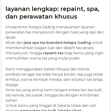
layanan lengkap: repaint, spa,
dan perawatan khusus
Shoepreme Kelapa Gading menawarkan layanan
perawatan tas menyeluruh dengan hasil yang rapi dan
detail.
Mulai dari
jasa spa tas branded Kelapa Gading
untuk
membersihkan bagian luar dan dalam tas secara
menyeluruh, hingga
repaint tas
bagi kamu yang ingin
memulihkan warna tas yang mulai pudar.
Kami menggunakan bahan khusus dan teknik
profesional agar tas tidak hanya bersih, tapi juga tetap
lembut, warna kembali merata, dan struktur tas tetap
terjaga.
Jenis tas yang sering kami tangani antara lain tas kulit,
tas kanvas, tas suede, hingga tas dengan kombinasi
bahan.
Untuk kamu yang tinggal di Jakarta Utara dan cari
layanan
perawatan tas kulit Jakarta Utara
,