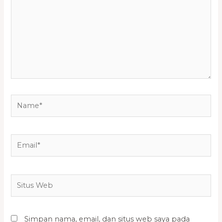
sini..
Name*
Email*
Situs
Web
Simpan nama, email, dan situs web saya pada