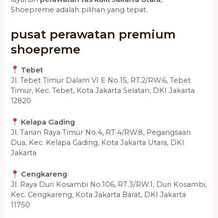
Shoepreme adalah pilihan yang tepat.
pusat perawatan premium
shoepreme
Tebet
Jl. Tebet Timur Dalam VI E No.15, RT.2/RW.6, Tebet
Timur, Kec. Tebet, Kota Jakarta Selatan, DKI Jakarta
12820
Kelapa Gading
Jl. Tarian Raya Timur No.4, RT.4/RW.8, Pegangsaan
Dua, Kec. Kelapa Gading, Kota Jakarta Utara, DKI
Jakarta
Cengkareng
Jl. Raya Duri Kosambi No.106, RT.3/RW.1, Duri Kosambi,
Kec. Cengkareng, Kota Jakarta Barat, DKI Jakarta
11750