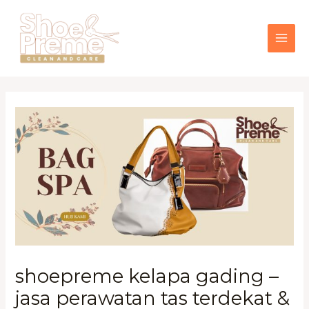
Lewati
MAI
ke
konten
ME
shoepreme kelapa gading –
jasa perawatan tas terdekat &