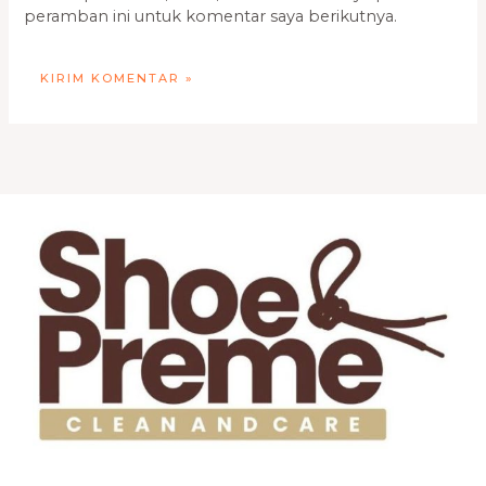
peramban ini untuk komentar saya berikutnya.