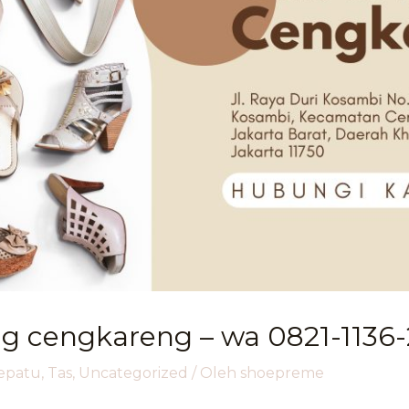
 cengkareng – wa 0821-1136
epatu
,
Tas
,
Uncategorized
/ Oleh
shoepreme