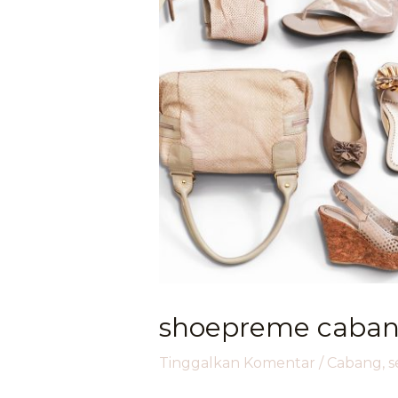
shoepreme cabang
Tinggalkan Komentar
/
Cabang
,
s