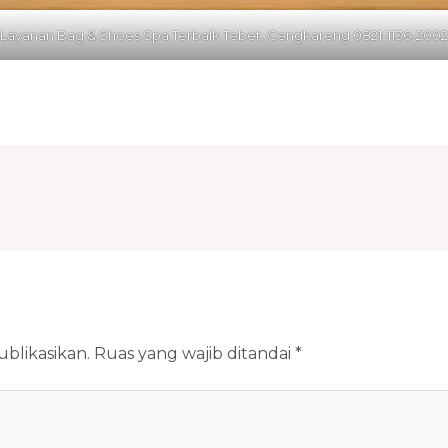
Layanan Bag & Shoes Spa Terbaik Tebet, Cengkareng 0821-1136-2002
blikasikan.
Ruas yang wajib ditandai
*