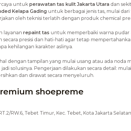
rcaya untuk
perawatan tas kulit Jakarta Utara
dan seki
anded Kelapa Gading
untuk berbagai jenis tas, mulai dari 
erjakan oleh teknisi terlatih dengan produk chemical p
an layanan
repaint tas
untuk memperbaiki warna pudar a
 secara presisi dan hati-hati agar tetap mempertahankan
pa kehilangan karakter aslinya.
hal dengan tampilan yang mulai usang atau ada noda
adi solusinya. Pengerjaan dilakukan secara detail: mulai
ersihkan dan dirawat secara menyeluruh.
premium shoepreme
 RT.2/RW.6, Tebet Timur, Kec. Tebet, Kota Jakarta Selata