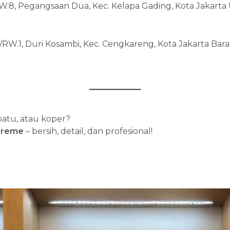
RW.8, Pegangsaan Dua, Kec. Kelapa Gading, Kota Jakarta 
3/RW.1, Duri Kosambi, Kec. Cengkareng, Kota Jakarta Barat
patu, atau koper?
preme
– bersih, detail, dan profesional!