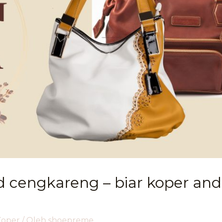
 cengkareng – biar koper and
Koper
/ Oleh
shoepreme