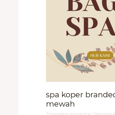
spa koper branded
mewah
Tinggalkan Komentar
/
Reparasi 