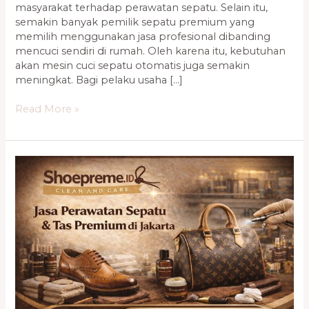
masyarakat terhadap perawatan sepatu. Selain itu,
semakin banyak pemilik sepatu premium yang
memilih menggunakan jasa profesional dibanding
mencuci sendiri di rumah. Oleh karena itu, kebutuhan
akan mesin cuci sepatu otomatis juga semakin
meningkat. Bagi pelaku usaha […]
Read More »
Mesin
Cuci
Sepatu
Otomatis
–
Solusi
Praktis
untuk
Usaha
Laundry
Sepatu