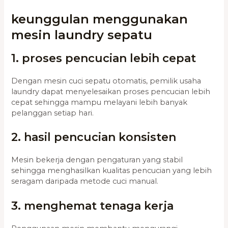
keunggulan menggunakan
mesin laundry sepatu
1. proses pencucian lebih cepat
Dengan mesin cuci sepatu otomatis, pemilik usaha
laundry dapat menyelesaikan proses pencucian lebih
cepat sehingga mampu melayani lebih banyak
pelanggan setiap hari.
2. hasil pencucian konsisten
Mesin bekerja dengan pengaturan yang stabil
sehingga menghasilkan kualitas pencucian yang lebih
seragam daripada metode cuci manual.
3. menghemat tenaga kerja