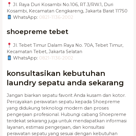
Jl. Raya Duri Kosambi No.106, RT.3/RW.1, Duri
Kosambi, Kecamatan Cengkareng, Jakarta Barat 11750
WhatsApp:
0821-1136-2002
shoepreme tebet
Jl. Tebet Timur Dalam Raya No. 70A, Tebet Timur,
Kecamatan Tebet, Jakarta Selatan
WhatsApp:
0821-1136-2002
konsultasikan kebutuhan
laundry sepatu anda sekarang
Jangan biarkan sepatu favorit Anda kusam dan kotor.
Percayakan perawatan sepatu kepada Shoepreme
yang didukung teknologi modern dan proses
pengerjaan profesional. Hubungi cabang Shoepreme
terdekat sekarang juga untuk mendapatkan informasi
layanan, estimasi pengerjaan, dan konsultasi
perawatan sepatu yang sesuai dengan kebutuhan