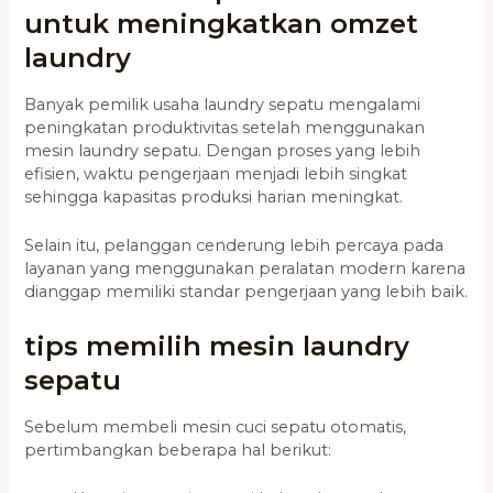
untuk meningkatkan omzet
laundry
Banyak pemilik usaha laundry sepatu mengalami
peningkatan produktivitas setelah menggunakan
mesin laundry sepatu. Dengan proses yang lebih
efisien, waktu pengerjaan menjadi lebih singkat
sehingga kapasitas produksi harian meningkat.
Selain itu, pelanggan cenderung lebih percaya pada
layanan yang menggunakan peralatan modern karena
dianggap memiliki standar pengerjaan yang lebih baik.
tips memilih mesin laundry
sepatu
Sebelum membeli mesin cuci sepatu otomatis,
pertimbangkan beberapa hal berikut: