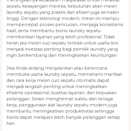
meningkatnya kesadaran masyarakat untuk merawat
sepatu kesayangan mereka, kebutuhan akan mesin
laundry sepatu yang praktis dan efisien juga semakin
tinggi. Dengan teknologi modern, mesin ini mampu
mempercepat proses pencucian, menjaga konsistensi
hasil, serta membantu bisnis laundry sepatu
memberikan layanan yang lebih profesional. Tidak
heran jika mesin cuci sepatu terbaik untuk usaha kini
menjadi investasi penting bagi pemilik laundry yang
ingin berkembang dan meningkatkan keuntungan.
Jika Anda sedang menjalankan atau berencana
membuka usaha laundry sepatu, memahami manfaat
dan cara kerja mesin cuci sepatu otomatis dapat
menjadi langkah penting untuk meningkatkan
efisiensi operasional, kualitas layanan, dan kepuasan
pelanggan. Selain menghemat waktu dan tenaga
kerja, penggunaan alat laundry sepatu modern juga
membantu meningkatkan produktivitas sehingga
bisnis dapat melayani lebih banyak pelanggan setiap
hari.