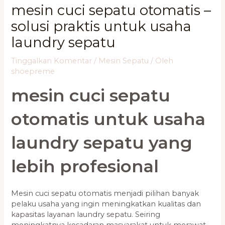
mesin cuci sepatu otomatis –
solusi praktis untuk usaha
laundry sepatu
Tinggalkan Komentar
/
Mesin Sepatu
/ Oleh
shoepreme
mesin cuci sepatu
otomatis untuk usaha
laundry sepatu yang
lebih profesional
Mesin cuci sepatu otomatis menjadi pilihan banyak
pelaku usaha yang ingin meningkatkan kualitas dan
kapasitas layanan laundry sepatu. Seiring