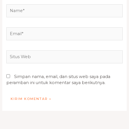
Name*
Email*
Situs
Web
Simpan nama, email, dan situs web saya pada
peramban ini untuk komentar saya berikutnya.