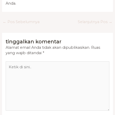
Anda.
←
Pos Sebelumnya
Selanjutnya Pos
→
tinggalkan komentar
Alamat email Anda tidak akan dipublikasikan.
Ruas
yang wajib ditandai
*
Ketik
di
sini..