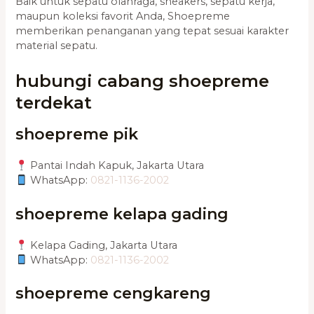
Baik untuk sepatu olahraga, sneakers, sepatu kerja,
maupun koleksi favorit Anda, Shoepreme
memberikan penanganan yang tepat sesuai karakter
material sepatu.
hubungi cabang shoepreme
terdekat
shoepreme pik
Pantai Indah Kapuk, Jakarta Utara
WhatsApp:
0821-1136-2002
shoepreme kelapa gading
Kelapa Gading, Jakarta Utara
WhatsApp:
0821-1136-2002
shoepreme cengkareng