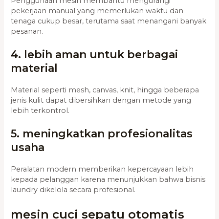
Penggunaan mesin membantu mengurangi
pekerjaan manual yang memerlukan waktu dan
tenaga cukup besar, terutama saat menangani banyak
pesanan.
4. lebih aman untuk berbagai
material
Material seperti mesh, canvas, knit, hingga beberapa
jenis kulit dapat dibersihkan dengan metode yang
lebih terkontrol.
5. meningkatkan profesionalitas
usaha
Peralatan modern memberikan kepercayaan lebih
kepada pelanggan karena menunjukkan bahwa bisnis
laundry dikelola secara profesional.
mesin cuci sepatu otomatis