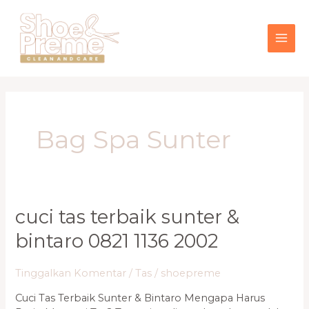
Lewati
MAI
ke
konten
ME
Bag Spa Sunter
Cuci
cuci tas terbaik sunter &
Tas
bintaro 0821 1136 2002
Terbaik
Sunter
&
Tinggalkan Komentar
/
Tas
/
shoepreme
Bintaro
Cuci Tas Terbaik Sunter & Bintaro Mengapa Harus
0821