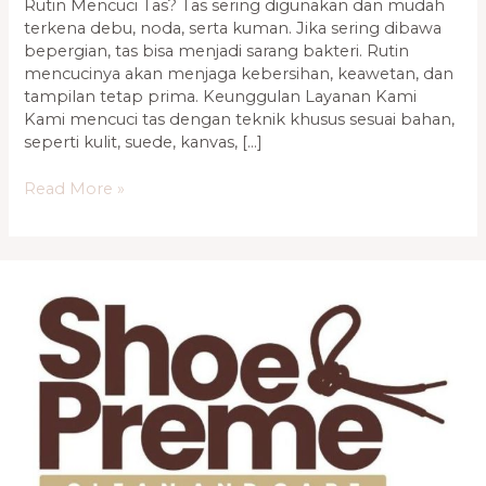
Rutin Mencuci Tas? Tas sering digunakan dan mudah
1136
terkena debu, noda, serta kuman. Jika sering dibawa
2002
bepergian, tas bisa menjadi sarang bakteri. Rutin
mencucinya akan menjaga kebersihan, keawetan, dan
tampilan tetap prima. Keunggulan Layanan Kami
Kami mencuci tas dengan teknik khusus sesuai bahan,
seperti kulit, suede, kanvas, […]
Read More »