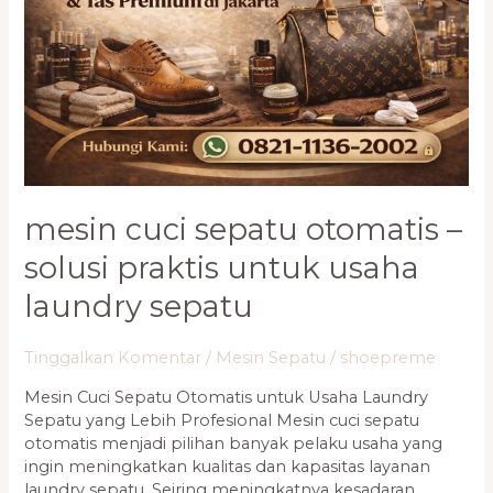
Solusi
Praktis
untuk
Usaha
Laundry
Sepatu
mesin cuci sepatu otomatis –
solusi praktis untuk usaha
laundry sepatu
Tinggalkan Komentar
/
Mesin Sepatu
/
shoepreme
Mesin Cuci Sepatu Otomatis untuk Usaha Laundry
Sepatu yang Lebih Profesional Mesin cuci sepatu
otomatis menjadi pilihan banyak pelaku usaha yang
ingin meningkatkan kualitas dan kapasitas layanan
laundry sepatu. Seiring meningkatnya kesadaran