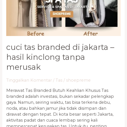
–
Hasil
Kinclong
Tanpa
Merusak
cuci tas branded di jakarta –
hasil kinclong tanpa
merusak
Tinggalkan Komentar
/
Tas
/
shoepreme
Merawat Tas Branded Butuh Keahlian Khusus Tas
branded adalah investasi, bukan sekadar pelengkap
gaya. Namun, seiring waktu, tas bisa terkena debu,
noda, atau bahkan jamur jika tidak disimpan dan
dirawat dengan tepat. Di kota besar seperti Jakarta,
aktivitas padat dan cuaca lembap sering kali
mempercepat kerusakan tas. Untuk itu, penting