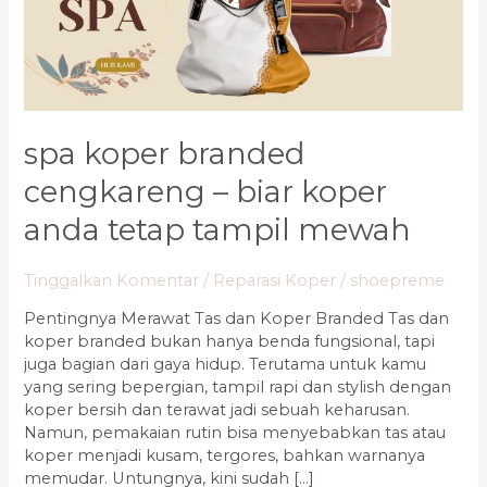
Biar
Koper
Anda
Tetap
Tampil
Mewah
spa koper branded
cengkareng – biar koper
anda tetap tampil mewah
Tinggalkan Komentar
/
Reparasi Koper
/
shoepreme
Pentingnya Merawat Tas dan Koper Branded Tas dan
koper branded bukan hanya benda fungsional, tapi
juga bagian dari gaya hidup. Terutama untuk kamu
yang sering bepergian, tampil rapi dan stylish dengan
koper bersih dan terawat jadi sebuah keharusan.
Namun, pemakaian rutin bisa menyebabkan tas atau
koper menjadi kusam, tergores, bahkan warnanya
memudar. Untungnya, kini sudah […]