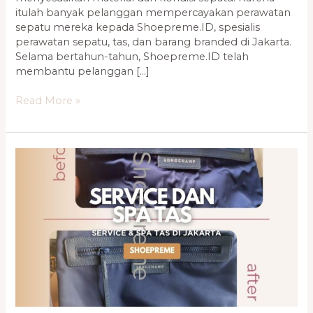
itulah banyak pelanggan mempercayakan perawatan
sepatu mereka kepada Shoepreme.ID, spesialis
perawatan sepatu, tas, dan barang branded di Jakarta.
Selama bertahun-tahun, Shoepreme.ID telah
membantu pelanggan […]
Read More »
Jasa
Perawatan
Sepatu
&
Tas
Terbaik
di
Jakarta
–
Ulasan
Lengkap