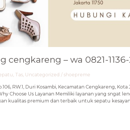
 cengkareng – wa 0821-1136
epatu
,
Tas
,
Uncategorized
/
shoepreme
o.106, RW.1, Duri Kosambi, Kecamatan Cengkareng, Kota 
Why Choose Us Layanan Memiliki layanan yang sngat len
kan kualitas premium dan terbaik untuk sepatu kesayan