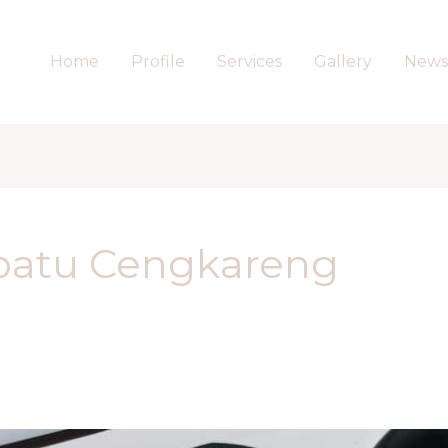
Home
Profile
Services
Gallery
News
patu Cengkareng