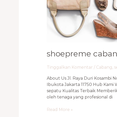
shoepreme cabang
Tinggalkan Komentar
/
Cabang
,
s
About Us Jl. Raya Duri Kosambi N
Ibukota Jakarta 11750 Hub Kami 
sepatu Kualitas Terbaik Memberi
oleh tenaga yang profesional di
Read More »