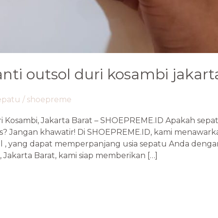
nti outsol duri kosambi jakart
sepatu
/
shoepreme
ri Kosambi, Jakarta Barat – SHOEPREME.ID Apakah sep
is? Jangan khawatir! Di SHOEPREME.ID, kami menawarka
sol , yang dapat memperpanjang usia sepatu Anda deng
 Jakarta Barat, kami siap memberikan […]