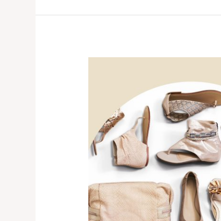
SHOEPREME
CABANG
CENGKARENG
–
WA
0821-
1136-
2002