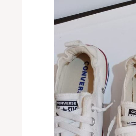
sepatu
ganti
outsol
duri
kosambi
jakarta
barat