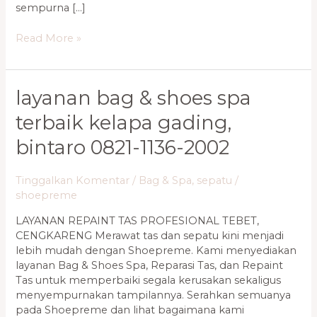
sempurna […]
Read More »
Layanan
layanan bag & shoes spa
Bag
terbaik kelapa gading,
&
Shoes
bintaro 0821-1136-2002
Spa
Terbaik
Tinggalkan Komentar
/
Bag & Spa
,
sepatu
/
Kelapa
shoepreme
Gading,
Bintaro
LAYANAN REPAINT TAS PROFESIONAL TEBET,
0821-
CENGKARENG Merawat tas dan sepatu kini menjadi
1136-
lebih mudah dengan Shoepreme. Kami menyediakan
2002
layanan Bag & Shoes Spa, Reparasi Tas, dan Repaint
Tas untuk memperbaiki segala kerusakan sekaligus
menyempurnakan tampilannya. Serahkan semuanya
pada Shoepreme dan lihat bagaimana kami