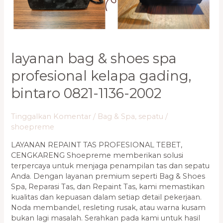
Profesional
Kelapa
Gading,
Bintaro
0821-
layanan bag & shoes spa
1136-
2002
profesional kelapa gading,
bintaro 0821-1136-2002
Tinggalkan Komentar
/
Bag & Spa
,
sepatu
/
shoepreme
LAYANAN REPAINT TAS PROFESIONAL TEBET,
CENGKARENG Shoepreme memberikan solusi
terpercaya untuk menjaga penampilan tas dan sepatu
Anda. Dengan layanan premium seperti Bag & Shoes
Spa, Reparasi Tas, dan Repaint Tas, kami memastikan
kualitas dan kepuasan dalam setiap detail pekerjaan.
Noda membandel, resleting rusak, atau warna kusam
bukan lagi masalah. Serahkan pada kami untuk hasil