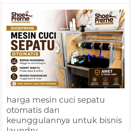
Harga
Mesin
Cuci
Sepatu
Otomatis
dan
Keunggulannya
untuk
Bisnis
Laundry
harga mesin cuci sepatu
otomatis dan
keunggulannya untuk bisnis
laundry