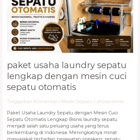
dengan
Mesin
Cuci
Sepatu
Otomatis
paket usaha laundry sepatu
lengkap dengan mesin cuci
sepatu otomatis
Tinggalkan Komentar
/
Mesin Sepatu
/
shoepreme
Paket Usaha Laundry Sepatu dengan Mesin Cuci
Sepatu Otomatis Lengkap Bisnis laundry sepatu
menjadi salah satu peluang usaha yang terus
berkembang di Indonesia. Meningkatnya minat
masyarakat terhadap perawatan sneakers, sepatu