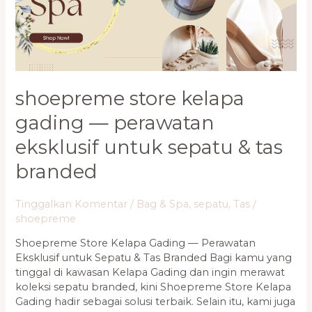
Perawatan
Eksklusif
untuk
Sepatu
&
Tas
shoepreme store kelapa
Branded
gading — perawatan
eksklusif untuk sepatu & tas
branded
Tinggalkan Komentar
/
Bag & Spa
,
sepatu
,
Tas
/
shoepreme
Shoepreme Store Kelapa Gading — Perawatan
Eksklusif untuk Sepatu & Tas Branded Bagi kamu yang
tinggal di kawasan Kelapa Gading dan ingin merawat
koleksi sepatu branded, kini Shoepreme Store Kelapa
Gading hadir sebagai solusi terbaik. Selain itu, kami juga