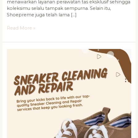
menawarkan layanan perawatan tas eksklusif sehingga
koleksimu selalu tampak sempurna. Selain itu,
Shoepreme juga telah lama […]
Read More »
Shoepreme
Cengkareng
—
Solusi
Perawatan
Sepatu
&
Tas
Premium
di
Jakarta
Barat