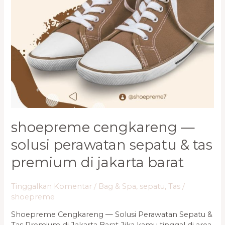
shoepreme cengkareng —
solusi perawatan sepatu & tas
premium di jakarta barat
Tinggalkan Komentar
/
Bag & Spa
,
sepatu
,
Tas
/
shoepreme
Shoepreme Cengkareng — Solusi Perawatan Sepatu &