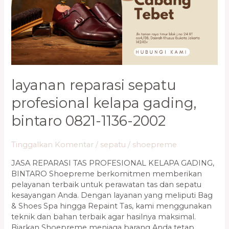
Gading,
Bintaro
0821-
1136-
2002
layanan reparasi sepatu
profesional kelapa gading,
bintaro 0821-1136-2002
Tinggalkan Komentar
/
sepatu
/
shoepreme
JASA REPARASI TAS PROFESIONAL KELAPA GADING,
BINTARO Shoepreme berkomitmen memberikan
pelayanan terbaik untuk perawatan tas dan sepatu
kesayangan Anda. Dengan layanan yang meliputi Bag
& Shoes Spa hingga Repaint Tas, kami menggunakan
teknik dan bahan terbaik agar hasilnya maksimal.
Biarkan Shoepreme menjaga barang Anda tetap