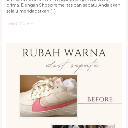
prima. Dengan Shoepreme, tas dan sepatu Anda akan
selalu mendapatkan […]
Read More »
Jasa
Reparasi
Sepatu
Profesional
Kelapa
Gading,
Bintaro
0821-
1136-
2002