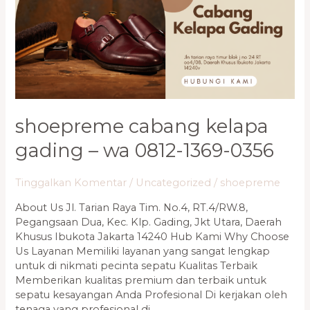
–
WA
0812-
1369-
0356
shoepreme cabang kelapa
gading – wa 0812-1369-0356
Tinggalkan Komentar
/
Uncategorized
/
shoepreme
About Us Jl. Tarian Raya Tim. No.4, RT.4/RW.8,
Pegangsaan Dua, Kec. Klp. Gading, Jkt Utara, Daerah
Khusus Ibukota Jakarta 14240 Hub Kami Why Choose
Us Layanan Memiliki layanan yang sangat lengkap
untuk di nikmati pecinta sepatu Kualitas Terbaik
Memberikan kualitas premium dan terbaik untuk
sepatu kesayangan Anda Profesional Di kerjakan oleh
tenaga yang profesional di