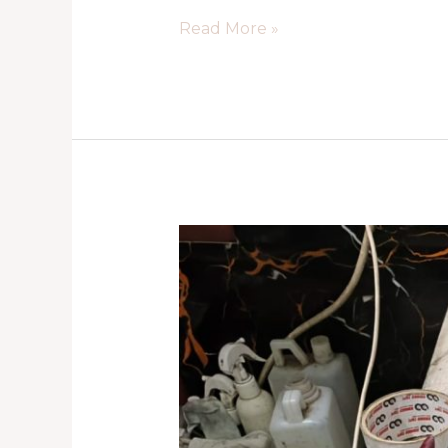
Read More »
Repaint
Tas
Branded
di
Kelapa
Gading
–
Shoepreme.ID
Solusinya