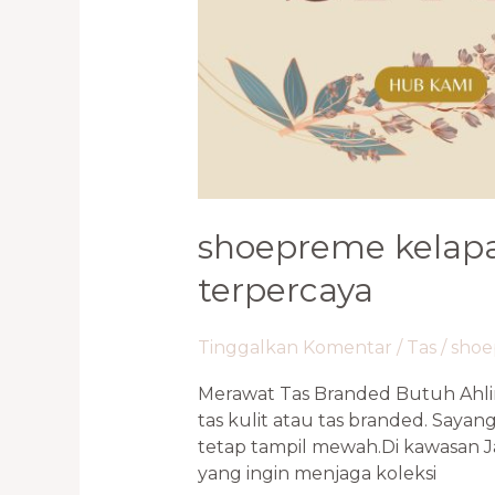
shoepreme kelapa 
terpercaya
Tinggalkan Komentar
/
Tas
/
sho
Merawat Tas Branded Butuh Ahliny
tas kulit atau tas branded. Saya
tetap tampil mewah.Di kawasan J
yang ingin menjaga koleksi