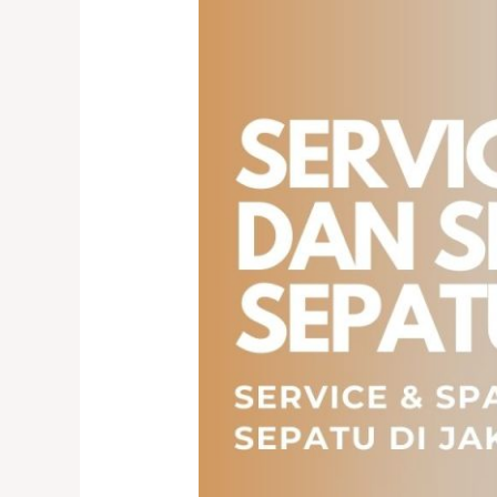
Store
Kelapa
Gading
—
Spesialis
Cuci,
Repaint,
dan
Recolor
Tas
&
Sepatu
Branded