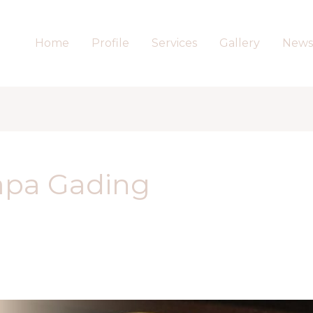
Home
Profile
Services
Gallery
News
apa Gading