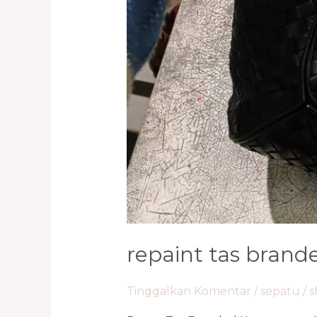
repaint tas brand
Tinggalkan Komentar
/
sepatu
/
s