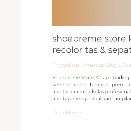
shoepreme store k
recolor tas & sep
Tinggalkan Komentar
/
Bag & Sp
Shoepreme Store Kelapa Gading —
kebersihan dan tampilan premiu
dan tas branded kelas profesional
dan bisa mengembalikan tampilan
Read More »