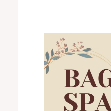
Shoepreme
Kelapa
Gading
–
Jasa
Perawatan
Tas
Terdekat
&
Terpercaya