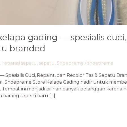
elapa gading — spesialis cuci,
atu branded
a
,
reparasi sepatu
,
sepatu
,
Shoepreme
/
shoepreme
 Spesialis Cuci, Repaint, dan Recolor Tas & Sepatu Br
m, Shoepreme Store Kelapa Gading hadir untuk member
. Tempat ini menjadi pilihan banyak pelanggan karena has
 barang seperti baru […]