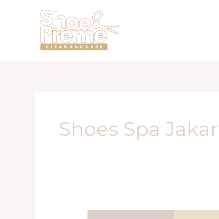
Lewati
ke
konten
Shoes Spa Jakar
JASA