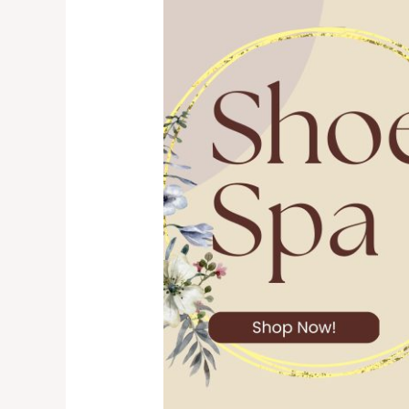
SHOES
SPA
PREMIUM
DI
CENGKARENG
–
HUB