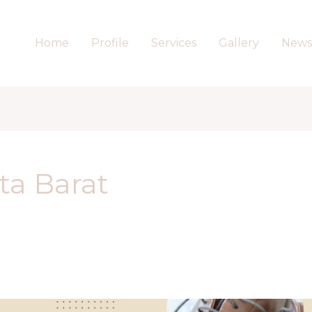
Home
Profile
Services
Gallery
News
ta Barat