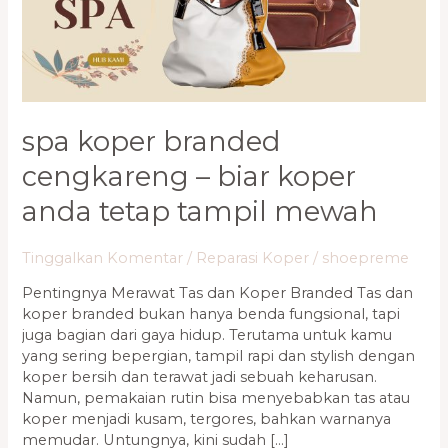
Biar
Koper
Anda
Tetap
Tampil
Mewah
spa koper branded
cengkareng – biar koper
anda tetap tampil mewah
Tinggalkan Komentar
/
Reparasi Koper
/
shoepreme
Pentingnya Merawat Tas dan Koper Branded Tas dan
koper branded bukan hanya benda fungsional, tapi
juga bagian dari gaya hidup. Terutama untuk kamu
yang sering bepergian, tampil rapi dan stylish dengan
koper bersih dan terawat jadi sebuah keharusan.
Namun, pemakaian rutin bisa menyebabkan tas atau
koper menjadi kusam, tergores, bahkan warnanya
memudar. Untungnya, kini sudah […]