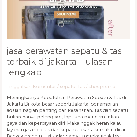
Terbaik
di
Jakarta
–
Ulasan
Lengkap
jasa perawatan sepatu & tas
terbaik di jakarta – ulasan
lengkap
Tinggalkan Komentar
/
sepatu
,
Tas
/
shoepreme
Meningkatnya Kebutuhan Perawatan Sepatu & Tas di
Jakarta Di kota besar seperti Jakarta, penampilan
adalah bagian penting dari keseharian. Tas dan sepatu
bukan hanya pelengkap, tapi juga mencerminkan
gaya dan kepercayaan diri. Maka nggak heran kalau
layanan jasa spa tas dan sepatu Jakarta semakin dicari.
Banyak orang mulai sadar bahwa mereka tidak bisa