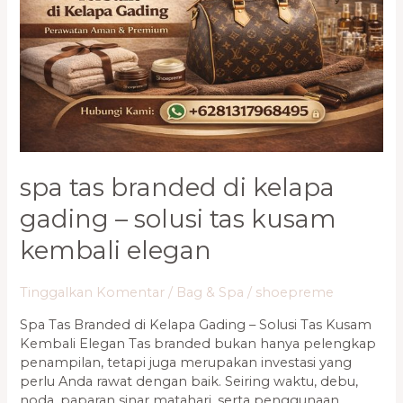
Gading
–
Solusi
Tas
Kusam
Kembali
Elegan
spa tas branded di kelapa
gading – solusi tas kusam
kembali elegan
Tinggalkan Komentar
/
Bag & Spa
/
shoepreme
Spa Tas Branded di Kelapa Gading – Solusi Tas Kusam
Kembali Elegan Tas branded bukan hanya pelengkap
penampilan, tetapi juga merupakan investasi yang
perlu Anda rawat dengan baik. Seiring waktu, debu,
noda, paparan sinar matahari, serta penggunaan