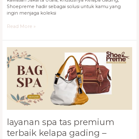
Shoepreme hadir sebagai solusi untuk kamu yang
ingin menjaga koleksi
Read More »
Layanan
Spa
Tas
Premium
Terbaik
Kelapa
Gading
–
Bersih
dan
Wangi
layanan spa tas premium
terbaik kelapa gading –