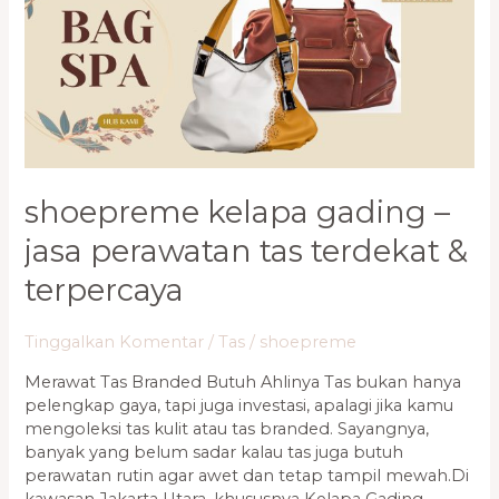
Gading
–
Jasa
Perawatan
Tas
Terdekat
&
Terpercaya
shoepreme kelapa gading –
jasa perawatan tas terdekat &
terpercaya
Tinggalkan Komentar
/
Tas
/
shoepreme
Merawat Tas Branded Butuh Ahlinya Tas bukan hanya
pelengkap gaya, tapi juga investasi, apalagi jika kamu
mengoleksi tas kulit atau tas branded. Sayangnya,
banyak yang belum sadar kalau tas juga butuh
perawatan rutin agar awet dan tetap tampil mewah.Di
kawasan Jakarta Utara, khususnya Kelapa Gading,