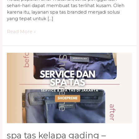
sehari-hari dapat membuat tas terlihat kusam. Oleh
karena itu, layanan spa tas branded menjadi solusi
yang tepat untuk […]
Read More »
Spa
Tas
Kelapa
Gading
–
Perawatan
Tas
Branded
agar
Kembali
Seperti
Baru
spa tas kelapa gading –