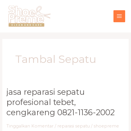
Lewati
MAI
ke
konten
ME
Tambal Sepatu
Jasa
jasa reparasi sepatu
Reparasi
profesional tebet,
Sepatu
Profesional
cengkareng 0821-1136-2002
Tebet,
Cengkareng
Tinggalkan Komentar
/
reparasi sepatu
/
shoepreme
0821-