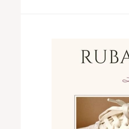
Jasa
Reparasi
Sepatu
Profesional
Kelapa
Gading,
Bintaro
0821-
1136-
2002