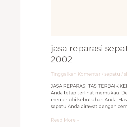
jasa reparasi sepa
2002
Tinggalkan Komentar
/
sepatu
/
s
JASA REPARASI TAS TERBAIK KE
Anda tetap terlihat memukau. De
memenuhi kebutuhan Anda. Hasil
sepatu Anda dirawat dengan cerm
Read More »