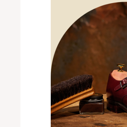
Reparasi
Sepatu
Profesional
Kelapa
Gading,
Bintaro
0821-
1136-
2002