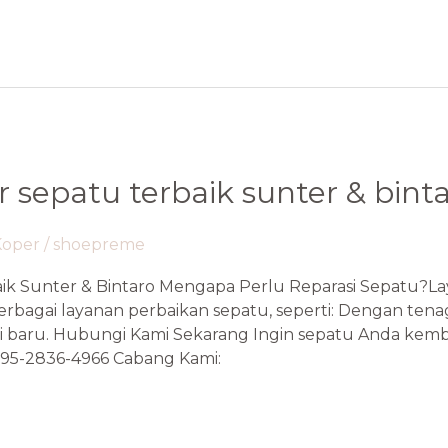
r sepatu terbaik sunter & bint
Koper
/
shoepreme
aik Sunter & Bintaro Mengapa Perlu Reparasi Sepatu?La
agai layanan perbaikan sepatu, seperti: Dengan tena
i baru. Hubungi Kami Sekarang Ingin sepatu Anda kemb
895-2836-4966 Cabang Kami: