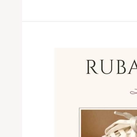
Jasa
Reparasi
Sepatu
Terbaik
Kelapa
Gading,
Bintaro
0821-
1136-
2002