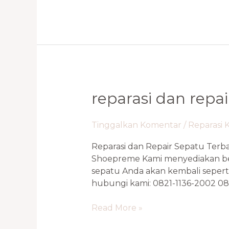
Reparasi
reparasi dan repai
Dan
Repair
Tinggalkan Komentar
/
Reparasi 
Sepatu
Terbaik
Reparasi dan Repair Sepatu Terb
Sunter
Shoepreme Kami menyediakan berb
&
sepatu Anda akan kembali sepert
Bintaro
hubungi kami: 0821-1136-2002 0
0821
1136
Read More »
2002