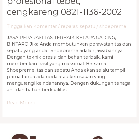
profesional tebet,
Sepatu
Profesional
cengkareng 0821-1136-2002
Tebet,
Cengkareng
Tinggalkan Komentar
/
reparasi sepatu
/
shoepreme
0821-
1136-
JASA REPARASI TAS TERBAIK KELAPA GADING,
2002
BINTARO Jika Anda membutuhkan perawatan tas dan
sepatu yang andal, Shoepreme adalah jawabannya.
Dengan teknik presisi dan bahan terbaik, kami
memberikan hasil yang maksimal. Bersama
Shoepreme, tas dan sepatu Anda akan selalu tampil
prima tanpa ada noda atau kerusakan yang
mengurangi keindahannya. Dengan dukungan tenaga
ahli dan bahan berkualitas
Read More »