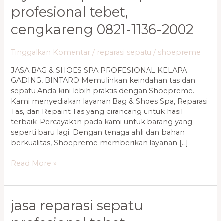
profesional tebet,
cengkareng 0821-1136-2002
Tinggalkan Komentar
/
reparasi sepatu
/
shoepreme
JASA BAG & SHOES SPA PROFESIONAL KELAPA
GADING, BINTARO Memulihkan keindahan tas dan
sepatu Anda kini lebih praktis dengan Shoepreme.
Kami menyediakan layanan Bag & Shoes Spa, Reparasi
Tas, dan Repaint Tas yang dirancang untuk hasil
terbaik. Percayakan pada kami untuk barang yang
seperti baru lagi. Dengan tenaga ahli dan bahan
berkualitas, Shoepreme memberikan layanan […]
Read More »
Jasa
jasa reparasi sepatu
Reparasi