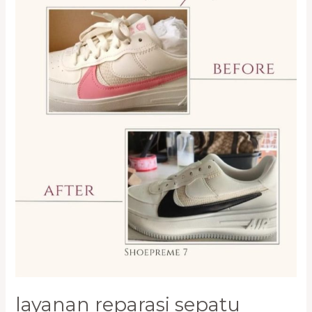
Cengkareng
0821-
1136-
2002
layanan reparasi sepatu