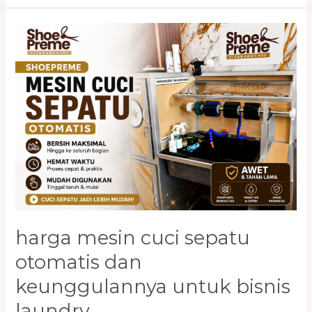
Harga
Mesin
Cuci
Sepatu
Otomatis
dan
Keunggulannya
untuk
Bisnis
Laundry
harga mesin cuci sepatu
otomatis dan
keunggulannya untuk bisnis
laundry