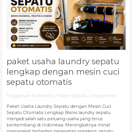
dengan
Mesin
Cuci
Sepatu
Otomatis
paket usaha laundry sepatu
lengkap dengan mesin cuci
sepatu otomatis
Tinggalkan Komentar
/
Mesin Sepatu
/
shoepreme
Paket Usaha Laundry Sepatu dengan Mesin Cuci
Sepatu Otomatis Lengkap Bisnis laundry sepatu
menjadi salah satu peluang usaha yang terus
berkembang di Indonesia. Meningkatnya minat
masyarakat terhadap perawatan sneakers, sepatu