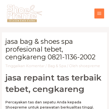
Lewati
MAI
ke
konten
ME
jasa bag & shoes spa
profesional tebet,
cengkareng 0821-1136-2002
Tinggalkan Komentar
/
Bag & Spa
/ Oleh
shoepreme
jasa repaint tas terbaik
tebet, cengkareng
Percayakan tas dan sepatu Anda kepada
Shoepreme untuk perawatan berkualitas tinggi.