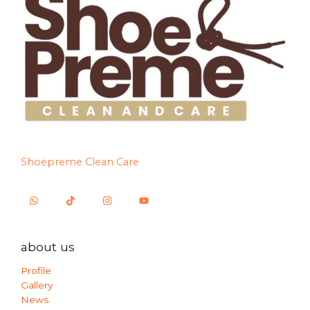
Shoepreme Clean Care
about us
Profile
Gallery
News