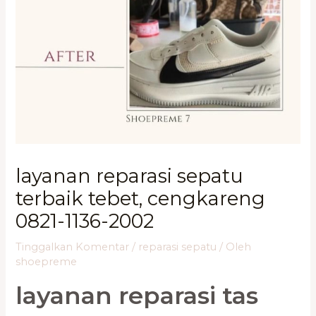
layanan reparasi sepatu
terbaik tebet, cengkareng
0821-1136-2002
Tinggalkan Komentar
/
reparasi sepatu
/ Oleh
shoepreme
layanan reparasi tas