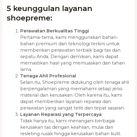
5 keunggulan layanan
shoepreme:
Perawatan Berkualitas Tinggi
Pertama-tama, kami menggunakan bahan-
bahan premium dan teknologi terkini untuk
memberikan perawatan terbaik bagi tas dan
sepatu Anda. Dengan demikian, kami dapat
memastikan hasil yang memuaskan dan tahan
lama.
Tenaga Ahli Profesional
Selain itu, Shoepreme didukung oleh tenaga ahli
berpengalaman yang memahami setiap jenis
material dan kerusakan. Oleh karena itu, kami
dapat memberikan layanan reparasi dan
perawatan yang sangat teliti dan tepat sasaran.
Layanan Reparasi yang Terpercaya
Tidak hanya itu, kami menangani berbagai
kerusakan tas dengan keahlian, mulai dari
resleting rusak hingga kerusakan bahan kulit.