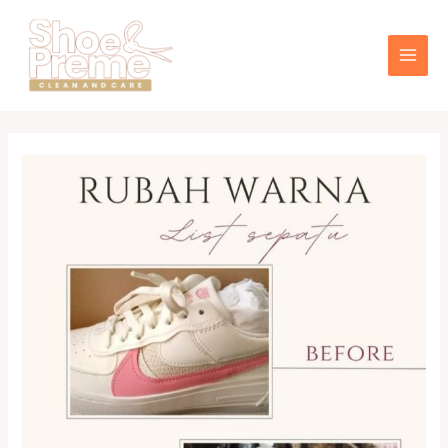
Lewati
MAI
ke
konten
ME