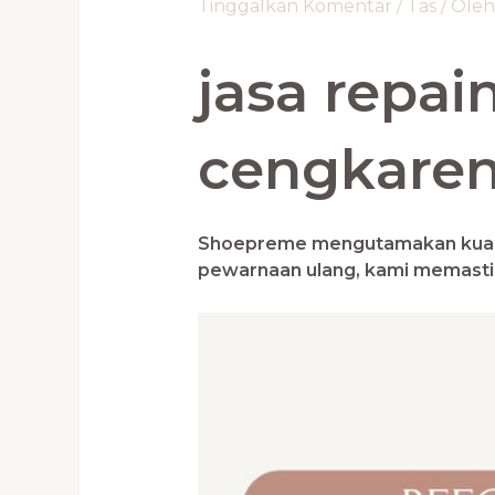
Tinggalkan Komentar
/
Tas
/ Ole
jasa repain
cengkare
Shoepreme mengutamakan kualit
pewarnaan ulang, kami memast