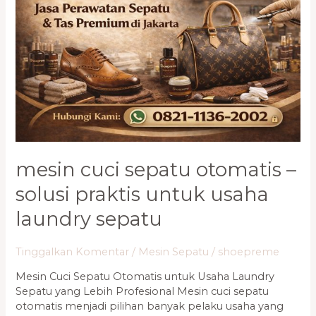
Otomatis
–
Solusi
Praktis
untuk
Usaha
Laundry
Sepatu
mesin cuci sepatu otomatis –
solusi praktis untuk usaha
laundry sepatu
Tinggalkan Komentar
/
Mesin Sepatu
/
shoepreme
Mesin Cuci Sepatu Otomatis untuk Usaha Laundry
Sepatu yang Lebih Profesional Mesin cuci sepatu
otomatis menjadi pilihan banyak pelaku usaha yang