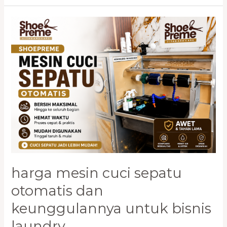
Harga
Mesin
Cuci
Sepatu
Otomatis
dan
Keunggulannya
untuk
Bisnis
Laundry
harga mesin cuci sepatu
otomatis dan
keunggulannya untuk bisnis
laundry