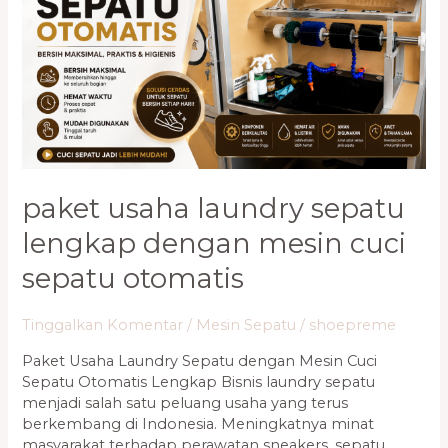
dengan
Mesin
Cuci
Sepatu
Otomatis
paket usaha laundry sepatu
lengkap dengan mesin cuci
sepatu otomatis
Tinggalkan Komentar
/
Mesin Sepatu
/
shoepreme
Paket Usaha Laundry Sepatu dengan Mesin Cuci
Sepatu Otomatis Lengkap Bisnis laundry sepatu
menjadi salah satu peluang usaha yang terus
berkembang di Indonesia. Meningkatnya minat
masyarakat terhadap perawatan sneakers, sepatu