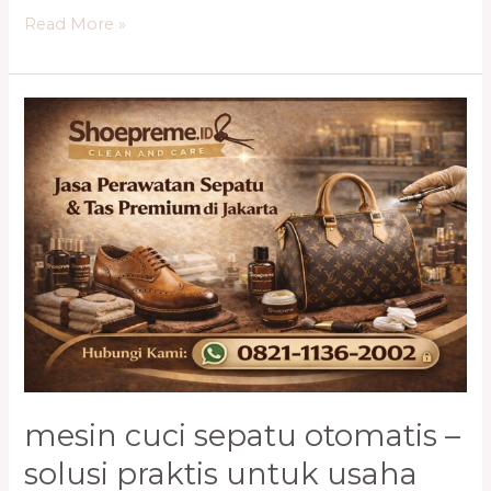
Read More »
Mesin
Cuci
Sepatu
Otomatis
–
Solusi
Praktis
untuk
Usaha
Laundry
Sepatu
mesin cuci sepatu otomatis –
solusi praktis untuk usaha