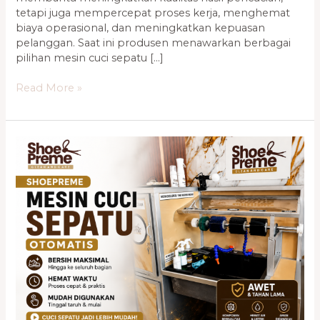
tetapi juga mempercepat proses kerja, menghemat
biaya operasional, dan meningkatkan kepuasan
pelanggan. Saat ini produsen menawarkan berbagai
pilihan mesin cuci sepatu […]
Read More »
Harga
Mesin
Cuci
Sepatu
Otomatis
dan
Keunggulannya
untuk
Bisnis
Laundry