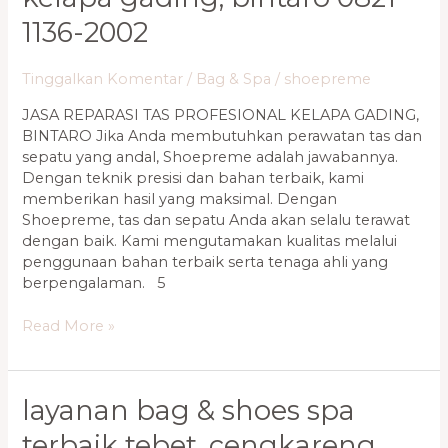
1136-2002
Tinggalkan Komentar
/
Bag & Spa
/
shoepreme
JASA REPARASI TAS PROFESIONAL KELAPA GADING,
BINTARO Jika Anda membutuhkan perawatan tas dan
sepatu yang andal, Shoepreme adalah jawabannya.
Dengan teknik presisi dan bahan terbaik, kami
memberikan hasil yang maksimal. Dengan
Shoepreme, tas dan sepatu Anda akan selalu terawat
dengan baik. Kami mengutamakan kualitas melalui
penggunaan bahan terbaik serta tenaga ahli yang
berpengalaman. 5
Read More »
Layanan
layanan bag & shoes spa
Bag
terbaik tebet, cengkareng
&