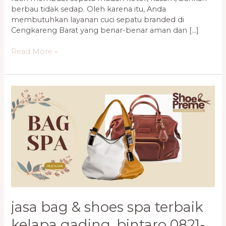
berbau tidak sedap. Oleh karena itu, Anda
membutuhkan layanan cuci sepatu branded di
Cengkareng Barat yang benar-benar aman dan […]
Read More »
Jasa
Bag
&
Shoes
Spa
Terbaik
Kelapa
Gading,
Bintaro
0821-
1136-
jasa bag & shoes spa terbaik
2002
kelapa gading, bintaro 0821-