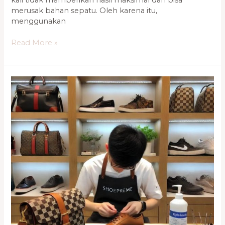
merusak bahan sepatu. Oleh karena itu,
menggunakan
Read More »
Jasa
Bag
&
Shoes
Spa
Profesional
Kelapa
Gading,
Bintaro
0821-
1136-
2002