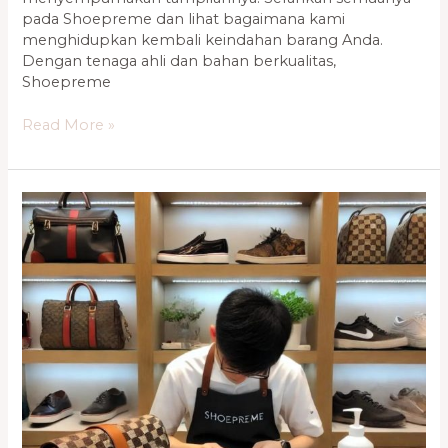
pada Shoepreme dan lihat bagaimana kami
menghidupkan kembali keindahan barang Anda.
Dengan tenaga ahli dan bahan berkualitas,
Shoepreme
Read More »
Layanan
Bag
&
Shoes
Spa
Profesional
Tebet,
Cengkareng
0821-
1136-
2002