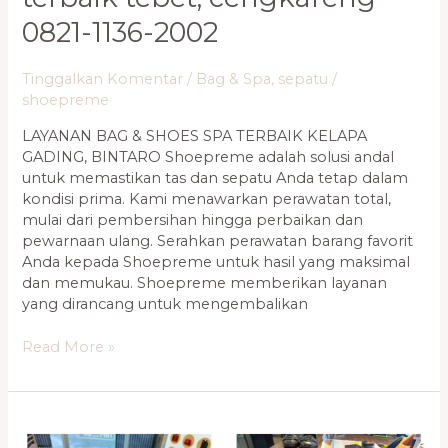
Shoes
0821-1136-2002
Spa
Terbaik
Tinggalkan Komentar
/
Bag & Spa
,
sepatu
/
Tebet,
shoepreme
Cengkareng
0821-
LAYANAN BAG & SHOES SPA TERBAIK KELAPA
1136-
GADING, BINTARO Shoepreme adalah solusi andal
2002
untuk memastikan tas dan sepatu Anda tetap dalam
kondisi prima. Kami menawarkan perawatan total,
mulai dari pembersihan hingga perbaikan dan
pewarnaan ulang. Serahkan perawatan barang favorit
Anda kepada Shoepreme untuk hasil yang maksimal
dan memukau. Shoepreme memberikan layanan
yang dirancang untuk mengembalikan
Read More »
Layanan
Bag