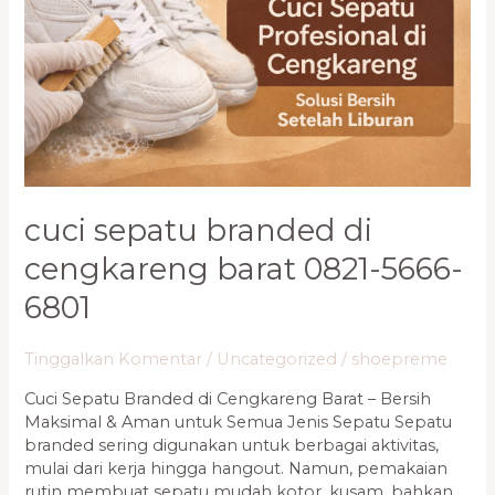
Barat
0821-
5666-
6801
cuci sepatu branded di
cengkareng barat 0821-5666-
6801
Tinggalkan Komentar
/
Uncategorized
/
shoepreme
Cuci Sepatu Branded di Cengkareng Barat – Bersih
Maksimal & Aman untuk Semua Jenis Sepatu Sepatu
branded sering digunakan untuk berbagai aktivitas,
mulai dari kerja hingga hangout. Namun, pemakaian
rutin membuat sepatu mudah kotor, kusam, bahkan