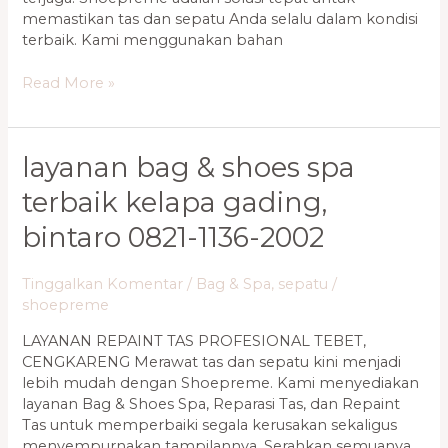
memastikan tas dan sepatu Anda selalu dalam kondisi
terbaik. Kami menggunakan bahan
Read More »
Layanan
layanan bag & shoes spa
Bag
terbaik kelapa gading,
&
Shoes
bintaro 0821-1136-2002
Spa
Terbaik
Tinggalkan Komentar
/
Bag & Spa
,
sepatu
/
Kelapa
shoepreme
Gading,
Bintaro
LAYANAN REPAINT TAS PROFESIONAL TEBET,
0821-
CENGKARENG Merawat tas dan sepatu kini menjadi
1136-
lebih mudah dengan Shoepreme. Kami menyediakan
2002
layanan Bag & Shoes Spa, Reparasi Tas, dan Repaint
Tas untuk memperbaiki segala kerusakan sekaligus
menyempurnakan tampilannya. Serahkan semuanya