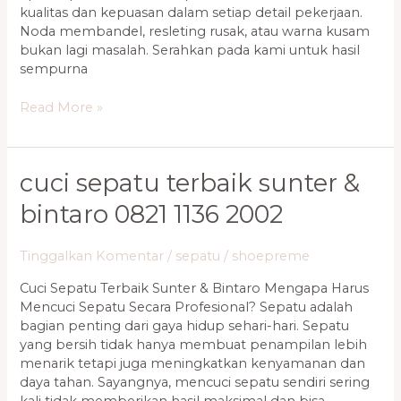
kualitas dan kepuasan dalam setiap detail pekerjaan.
Noda membandel, resleting rusak, atau warna kusam
bukan lagi masalah. Serahkan pada kami untuk hasil
sempurna
Read More »
Cuci
cuci sepatu terbaik sunter &
Sepatu
bintaro 0821 1136 2002
Terbaik
Sunter
&
Tinggalkan Komentar
/
sepatu
/
shoepreme
Bintaro
Cuci Sepatu Terbaik Sunter & Bintaro Mengapa Harus
0821
Mencuci Sepatu Secara Profesional? Sepatu adalah
1136
bagian penting dari gaya hidup sehari-hari. Sepatu
2002
yang bersih tidak hanya membuat penampilan lebih
menarik tetapi juga meningkatkan kenyamanan dan
daya tahan. Sayangnya, mencuci sepatu sendiri sering
kali tidak memberikan hasil maksimal dan bisa