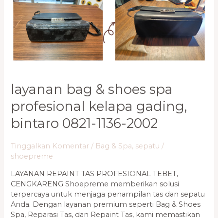
&
Shoes
Spa
Profesional
Kelapa
Gading,
Bintaro
0821-
layanan bag & shoes spa
1136-
2002
profesional kelapa gading,
bintaro 0821-1136-2002
Tinggalkan Komentar
/
Bag & Spa
,
sepatu
/
shoepreme
LAYANAN REPAINT TAS PROFESIONAL TEBET,
CENGKARENG Shoepreme memberikan solusi
terpercaya untuk menjaga penampilan tas dan sepatu
Anda. Dengan layanan premium seperti Bag & Shoes
Spa, Reparasi Tas, dan Repaint Tas, kami memastikan