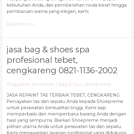
kebutuhan Anda, dari pembersihan noda berat hingga
pembaruan warna yang elegan, kami
Read More »
Jasa
jasa bag & shoes spa
Bag
profesional tebet,
&
Shoes
cengkareng 0821-1136-2002
Spa
Profesional
Tinggalkan Komentar
/
Bag & Spa
/
shoepreme
Tebet,
Cengkareng
JASA REPAINT TAS TERBAIK TEBET, CENGKARENG
0821-
Percayakan tas dan sepatu Anda kepada Shoepreme
1136-
untuk perawatan berkualitas tinggi. Kami siap
2002
memperbaiki dan memperbarui barang Anda dengan
hasil yang sempurna. Biarkan Shoepreme menjadi
pilihan utama Anda untuk perawatan tas dan sepatu.
Kami menawarkan layanan profesional yang didukung