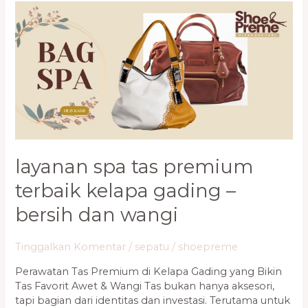
Layanan
Spa
Tas
Premium
Terbaik
Kelapa
Gading
–
Bersih
dan
Wangi
layanan spa tas premium
terbaik kelapa gading –
bersih dan wangi
Tinggalkan Komentar
/
sepatu
/
shoepreme
Perawatan Tas Premium di Kelapa Gading yang Bikin
Tas Favorit Awet & Wangi Tas bukan hanya aksesori,
tapi bagian dari identitas dan investasi. Terutama untuk