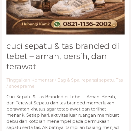
–
Aman,
Bersih,
dan
Terawat
cuci sepatu & tas branded di
tebet – aman, bersih, dan
terawat
Tinggalkan Komentar
/
Bag & Spa
,
reparasi sepatu
,
Tas
/
shoepreme
Cuci Sepatu & Tas Branded di Tebet – Aman, Bersih,
dan Terawat Sepatu dan tas branded memerlukan
perawatan khusus agar tetap awet dan terlihat
menarik. Setiap hari, aktivitas luar ruangan membuat
debu dan kotoran menempel pada permukaan
sepatu serta tas. Akibatnya, tampilan barang menjadi