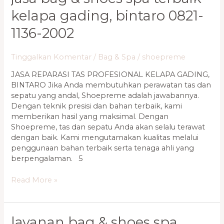
kelapa gading, bintaro 0821-
1136-2002
Tinggalkan Komentar
/
Bag & Spa
/
shoepreme
JASA REPARASI TAS PROFESIONAL KELAPA GADING,
BINTARO Jika Anda membutuhkan perawatan tas dan
sepatu yang andal, Shoepreme adalah jawabannya.
Dengan teknik presisi dan bahan terbaik, kami
memberikan hasil yang maksimal. Dengan
Shoepreme, tas dan sepatu Anda akan selalu terawat
dengan baik. Kami mengutamakan kualitas melalui
penggunaan bahan terbaik serta tenaga ahli yang
berpengalaman. 5
Read More »
Layanan
layanan bag & shoes spa