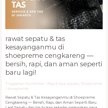
di
Shoepreme
Cengkareng
—
Bersih,
Rapi,
dan
rawat sepatu & tas
Aman
Seperti
kesayanganmu di
Baru
Lagi!
shoepreme cengkareng —
bersih, rapi, dan aman seperti
baru lagi!
Tinggalkan Komentar
/
Bag & Spa
,
sepatu
,
Shoepreme
/
shoepreme
Rawat Sepatu & Tas Kesayanganmu di Shoepreme
Cengkareng — Bersih, Rapi, dan Aman Seperti Baru
Lagi! Sepatu dan tas bukan sekadar pelengkap gaya,