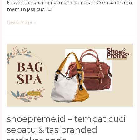
kusam dan kurang nyaman digunakan. Oleh karena itu,
memilih jasa cuci […]
Read More »
Shoepreme.ID
–
Tempat
Cuci
Sepatu
&
Tas
Branded
Terdekat
Anda
shoepreme.id – tempat cuci
sepatu & tas branded