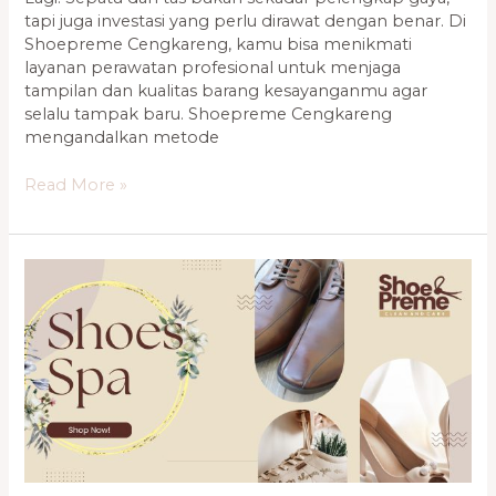
tapi juga investasi yang perlu dirawat dengan benar. Di
Shoepreme Cengkareng, kamu bisa menikmati
layanan perawatan profesional untuk menjaga
tampilan dan kualitas barang kesayanganmu agar
selalu tampak baru. Shoepreme Cengkareng
mengandalkan metode
Read More »
Shoepreme
Store
Kelapa
Gading
—
Perawatan
Eksklusif
untuk
Sepatu
&