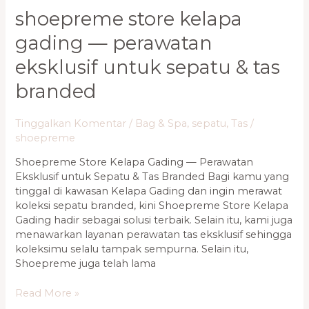
Tas
shoepreme store kelapa
Branded
gading — perawatan
eksklusif untuk sepatu & tas
branded
Tinggalkan Komentar
/
Bag & Spa
,
sepatu
,
Tas
/
shoepreme
Shoepreme Store Kelapa Gading — Perawatan
Eksklusif untuk Sepatu & Tas Branded Bagi kamu yang
tinggal di kawasan Kelapa Gading dan ingin merawat
koleksi sepatu branded, kini Shoepreme Store Kelapa
Gading hadir sebagai solusi terbaik. Selain itu, kami juga
menawarkan layanan perawatan tas eksklusif sehingga
koleksimu selalu tampak sempurna. Selain itu,
Shoepreme juga telah lama
Read More »