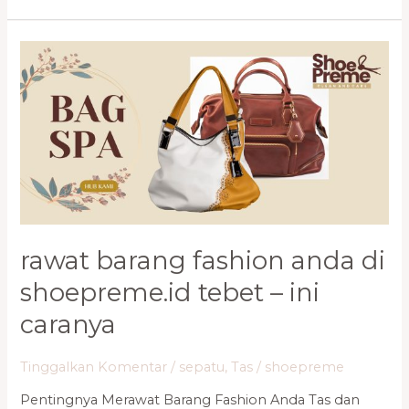
Rawat
Barang
Fashion
Anda
di
Shoepreme.ID
Tebet
–
Ini
Caranya
rawat barang fashion anda di
shoepreme.id tebet – ini
caranya
Tinggalkan Komentar
/
sepatu
,
Tas
/
shoepreme
Pentingnya Merawat Barang Fashion Anda Tas dan