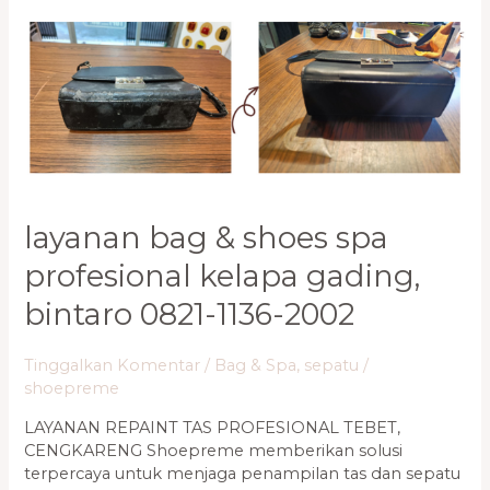
Layanan
Bag
&
Shoes
Spa
Profesional
Kelapa
Gading,
Bintaro
0821-
layanan bag & shoes spa
1136-
2002
profesional kelapa gading,
bintaro 0821-1136-2002
Tinggalkan Komentar
/
Bag & Spa
,
sepatu
/
shoepreme
LAYANAN REPAINT TAS PROFESIONAL TEBET,
CENGKARENG Shoepreme memberikan solusi
terpercaya untuk menjaga penampilan tas dan sepatu