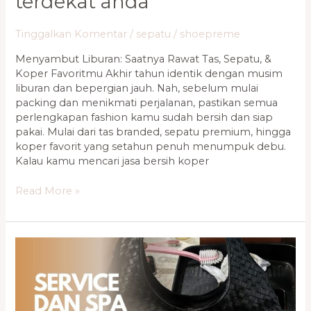
terdekat anda
Tinggalkan Komentar
/
sepatu
/
shoepreme
Menyambut Liburan: Saatnya Rawat Tas, Sepatu, &
Koper Favoritmu Akhir tahun identik dengan musim
liburan dan bepergian jauh. Nah, sebelum mulai
packing dan menikmati perjalanan, pastikan semua
perlengkapan fashion kamu sudah bersih dan siap
pakai. Mulai dari tas branded, sepatu premium, hingga
koper favorit yang setahun penuh menumpuk debu.
Kalau kamu mencari jasa bersih koper
Read More »
Rawat
Sepatu
&
Tas
Kesayanganmu