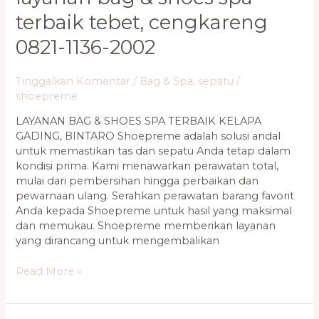
Bag
terbaik tebet, cengkareng
&
Shoes
0821-1136-2002
Spa
Terbaik
Tinggalkan Komentar
/
Bag & Spa
,
sepatu
/
Tebet,
shoepreme
Cengkareng
0821-
LAYANAN BAG & SHOES SPA TERBAIK KELAPA
1136-
GADING, BINTARO Shoepreme adalah solusi andal
2002
untuk memastikan tas dan sepatu Anda tetap dalam
kondisi prima. Kami menawarkan perawatan total,
mulai dari pembersihan hingga perbaikan dan
pewarnaan ulang. Serahkan perawatan barang favorit
Anda kepada Shoepreme untuk hasil yang maksimal
dan memukau. Shoepreme memberikan layanan
yang dirancang untuk mengembalikan
Read More »