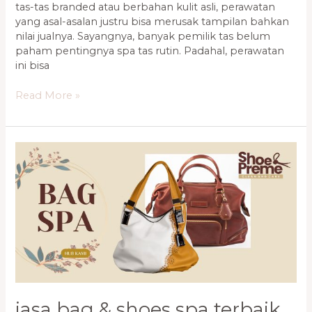
tas-tas branded atau berbahan kulit asli, perawatan
yang asal-asalan justru bisa merusak tampilan bahkan
nilai jualnya. Sayangnya, banyak pemilik tas belum
paham pentingnya spa tas rutin. Padahal, perawatan
ini bisa
Read More »
Jasa
Bag
&
Shoes
Spa
Terbaik
Kelapa
Gading,
Bintaro
0821-
1136-
jasa bag & shoes spa terbaik
2002