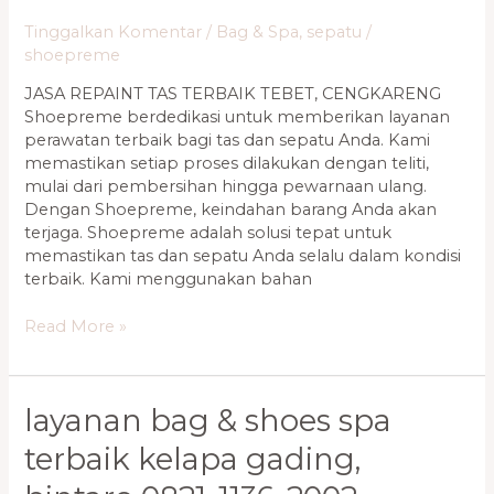
Tinggalkan Komentar
/
Bag & Spa
,
sepatu
/
shoepreme
JASA REPAINT TAS TERBAIK TEBET, CENGKARENG
Shoepreme berdedikasi untuk memberikan layanan
perawatan terbaik bagi tas dan sepatu Anda. Kami
memastikan setiap proses dilakukan dengan teliti,
mulai dari pembersihan hingga pewarnaan ulang.
Dengan Shoepreme, keindahan barang Anda akan
terjaga. Shoepreme adalah solusi tepat untuk
memastikan tas dan sepatu Anda selalu dalam kondisi
terbaik. Kami menggunakan bahan
Read More »
Layanan
layanan bag & shoes spa
Bag
terbaik kelapa gading,
&
Shoes