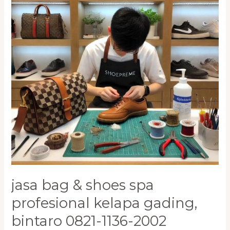
Spa
Profesional
Kelapa
Gading,
Bintaro
0821-
1136-
2002
jasa bag & shoes spa
profesional kelapa gading,
bintaro 0821-1136-2002