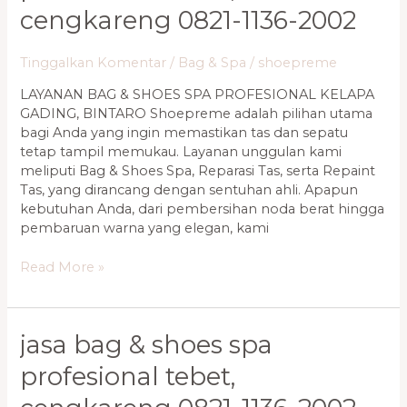
cengkareng 0821-1136-2002
Tinggalkan Komentar
/
Bag & Spa
/
shoepreme
LAYANAN BAG & SHOES SPA PROFESIONAL KELAPA
GADING, BINTARO Shoepreme adalah pilihan utama
bagi Anda yang ingin memastikan tas dan sepatu
tetap tampil memukau. Layanan unggulan kami
meliputi Bag & Shoes Spa, Reparasi Tas, serta Repaint
Tas, yang dirancang dengan sentuhan ahli. Apapun
kebutuhan Anda, dari pembersihan noda berat hingga
pembaruan warna yang elegan, kami
Read More »
Jasa
jasa bag & shoes spa
Bag
profesional tebet,
&
Shoes