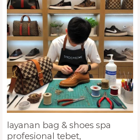
&
Shoes
Spa
Profesional
Tebet,
Cengkareng
0821-
1136-
2002
layanan bag & shoes spa
profesional tebet,