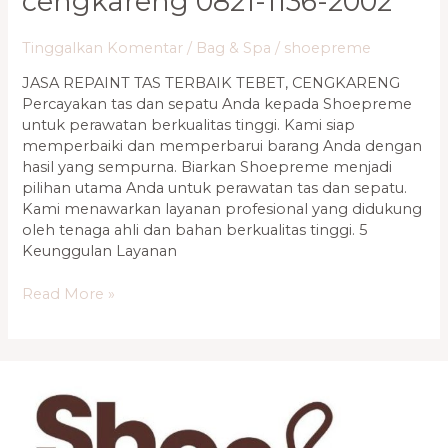
cengkareng 0821-1136-2002
Spa
Profesional
Tinggalkan Komentar
/
Bag & Spa
/
shoepreme
Tebet,
Cengkareng
JASA REPAINT TAS TERBAIK TEBET, CENGKARENG
0821-
Percayakan tas dan sepatu Anda kepada Shoepreme
1136-
untuk perawatan berkualitas tinggi. Kami siap
2002
memperbaiki dan memperbarui barang Anda dengan
hasil yang sempurna. Biarkan Shoepreme menjadi
pilihan utama Anda untuk perawatan tas dan sepatu.
Kami menawarkan layanan profesional yang didukung
oleh tenaga ahli dan bahan berkualitas tinggi. 5
Keunggulan Layanan
Read More »