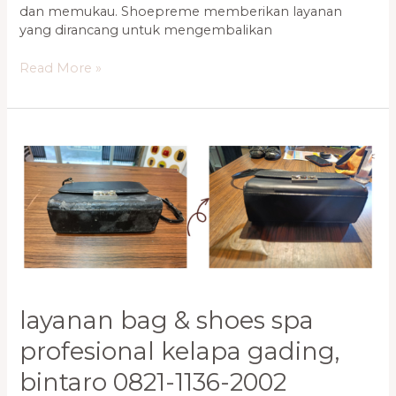
dan memukau. Shoepreme memberikan layanan
yang dirancang untuk mengembalikan
Read More »
Layanan
Bag
&
Shoes
Spa
Profesional
Kelapa
Gading,
Bintaro
0821-
layanan bag & shoes spa
1136-
2002
profesional kelapa gading,
bintaro 0821-1136-2002