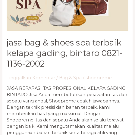
Terbaik
Kelapa
Gading,
Bintaro
0821-
1136-
jasa bag & shoes spa terbaik
2002
kelapa gading, bintaro 0821-
1136-2002
Tinggalkan Komentar
/
Bag & Spa
/
shoepreme
JASA REPARASI TAS PROFESIONAL KELAPA GADING,
BINTARO Jika Anda membutuhkan perawatan tas dan
sepatu yang andal, Shoepreme adalah jawabannya.
Dengan teknik presisi dan bahan terbaik, kami
memberikan hasil yang maksimal. Dengan
Shoepreme, tas dan sepatu Anda akan selalu terawat
dengan baik. Kami mengutamakan kualitas melalui
penggunaan bahan terbaik serta tenaga ahli yang