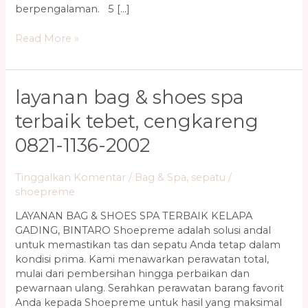
berpengalaman. 5 […]
Read More »
Layanan
layanan bag & shoes spa
Bag
terbaik tebet, cengkareng
&
Shoes
0821-1136-2002
Spa
Terbaik
Tinggalkan Komentar
/
Bag & Spa
,
sepatu
/
Tebet,
shoepreme
Cengkareng
0821-
LAYANAN BAG & SHOES SPA TERBAIK KELAPA
1136-
GADING, BINTARO Shoepreme adalah solusi andal
2002
untuk memastikan tas dan sepatu Anda tetap dalam
kondisi prima. Kami menawarkan perawatan total,
mulai dari pembersihan hingga perbaikan dan
pewarnaan ulang. Serahkan perawatan barang favorit
Anda kepada Shoepreme untuk hasil yang maksimal