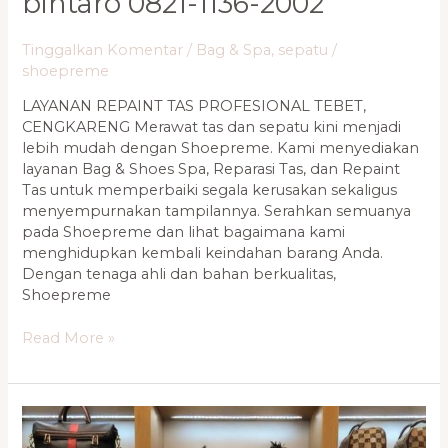
bintaro 0821-1136-2002
Spa
Terbaik
Tinggalkan Komentar
/
Bag & Spa
,
sepatu
/
Kelapa
shoepreme
Gading,
Bintaro
LAYANAN REPAINT TAS PROFESIONAL TEBET,
0821-
CENGKARENG Merawat tas dan sepatu kini menjadi
1136-
lebih mudah dengan Shoepreme. Kami menyediakan
2002
layanan Bag & Shoes Spa, Reparasi Tas, dan Repaint
Tas untuk memperbaiki segala kerusakan sekaligus
menyempurnakan tampilannya. Serahkan semuanya
pada Shoepreme dan lihat bagaimana kami
menghidupkan kembali keindahan barang Anda.
Dengan tenaga ahli dan bahan berkualitas,
Shoepreme
Read More »
Layanan
Bag