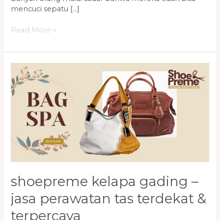
mencuci sepatu […]
Read More »
Shoepreme
Kelapa
Gading
–
Jasa
Perawatan
Tas
Terdekat
&
Terpercaya
shoepreme kelapa gading –
jasa perawatan tas terdekat &
terpercaya