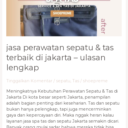
Terbaik
di
Jakarta
–
Ulasan
Lengkap
jasa perawatan sepatu & tas
terbaik di jakarta – ulasan
lengkap
Tinggalkan Komentar
/
sepatu
,
Tas
/
shoepreme
Meningkatnya Kebutuhan Perawatan Sepatu & Tas di
Jakarta Di kota besar seperti Jakarta, penampilan
adalah bagian penting dari keseharian. Tas dan sepatu
bukan hanya pelengkap, tapi juga mencerminkan
gaya dan kepercayaan diri. Maka nggak heran kalau
layanan jasa spa tas dan sepatu Jakarta semakin dicari.
Banyak orang mulai sadar bahwa mereka tidak bisa