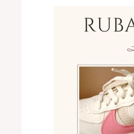
Jasa
Reparasi
Sepatu
Terbaik
Kelapa
Gading,
Bintaro
0821-
1136-
2002