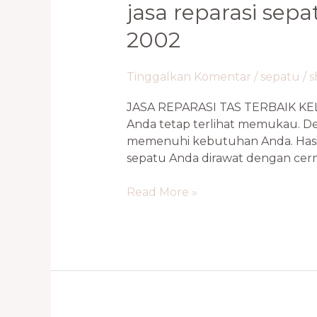
jasa reparasi sepa
2002
Tinggalkan Komentar
/
sepatu
/
s
JASA REPARASI TAS TERBAIK KE
Anda tetap terlihat memukau. De
memenuhi kebutuhan Anda. Hasil
sepatu Anda dirawat dengan cerma
Read More »