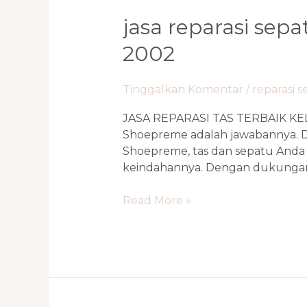
Jasa
jasa reparasi sepa
Reparasi
2002
Sepatu
Profesional
Tebet,
Tinggalkan Komentar
/
reparasi 
Cengkareng
JASA REPARASI TAS TERBAIK KEL
0821-
Shoepreme adalah jawabannya. De
1136-
Shoepreme, tas dan sepatu Anda 
2002
keindahannya. Dengan dukungan 
Read More »