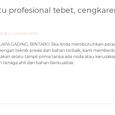
tu profesional tebet, cengkar
sepatu
/
shoepreme
APA GADING, BINTARO Jika Anda membutuhkan perawat
ngan teknik presisi dan bahan terbaik, kami memberik
akan selalu tampil prima tanpa ada noda atau kerusa
tenaga ahli dan bahan berkualitas