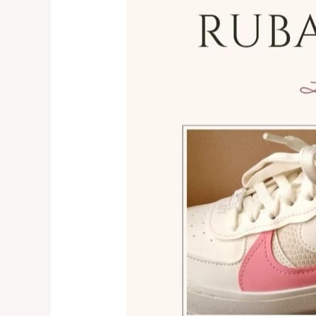
Reparasi
Sepatu
Profesional
Kelapa
Gading,
Bintaro
0821-
1136-
2002