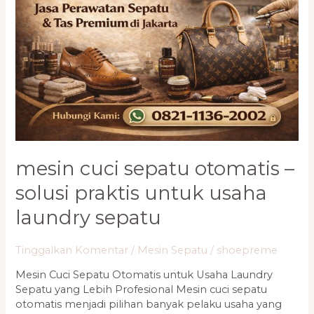
Otomatis
–
Solusi
Praktis
untuk
Usaha
Laundry
Sepatu
mesin cuci sepatu otomatis –
solusi praktis untuk usaha
laundry sepatu
Tinggalkan Komentar
/
Mesin Sepatu
/
shoepreme
Mesin Cuci Sepatu Otomatis untuk Usaha Laundry
Sepatu yang Lebih Profesional Mesin cuci sepatu
otomatis menjadi pilihan banyak pelaku usaha yang