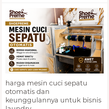
Harga
Mesin
Cuci
Sepatu
Otomatis
dan
Keunggulannya
untuk
Bisnis
Laundry
harga mesin cuci sepatu
otomatis dan
keunggulannya untuk bisnis
laundry