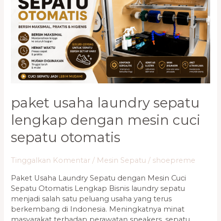
dengan
Mesin
Cuci
Sepatu
Otomatis
paket usaha laundry sepatu
lengkap dengan mesin cuci
sepatu otomatis
Tinggalkan Komentar
/
Mesin Sepatu
/
shoepreme
Paket Usaha Laundry Sepatu dengan Mesin Cuci
Sepatu Otomatis Lengkap Bisnis laundry sepatu
menjadi salah satu peluang usaha yang terus
berkembang di Indonesia. Meningkatnya minat
masyarakat terhadap perawatan sneakers, sepatu