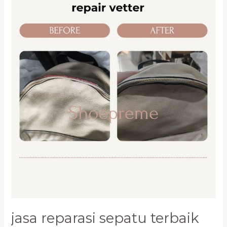
Reparasi
Sepatu
Terbaik
Tebet,
Cengkareng
0821-
1136-
2002
jasa reparasi sepatu terbaik