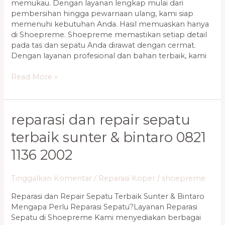
memukau. Dengan layanan lengkap mulai dari
pembersihan hingga pewarnaan ulang, kami siap
memenuhi kebutuhan Anda. Hasil memuaskan hanya
di Shoepreme. Shoepreme memastikan setiap detail
pada tas dan sepatu Anda dirawat dengan cermat.
Dengan layanan profesional dan bahan terbaik, kami
Read More »
Reparasi
reparasi dan repair sepatu
Dan
terbaik sunter & bintaro 0821
Repair
Sepatu
1136 2002
Terbaik
Sunter
Tinggalkan Komentar
/
Reparasi Koper
/
shoepreme
&
Bintaro
Reparasi dan Repair Sepatu Terbaik Sunter & Bintaro
0821
Mengapa Perlu Reparasi Sepatu?Layanan Reparasi
1136
Sepatu di Shoepreme Kami menyediakan berbagai
2002