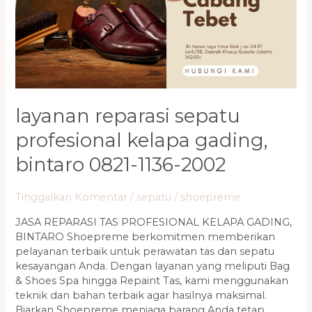
Gading,
Bintaro
0821-
1136-
2002
layanan reparasi sepatu
profesional kelapa gading,
bintaro 0821-1136-2002
Tinggalkan Komentar
/
sepatu
/
shoepreme
JASA REPARASI TAS PROFESIONAL KELAPA GADING,
BINTARO Shoepreme berkomitmen memberikan
pelayanan terbaik untuk perawatan tas dan sepatu
kesayangan Anda. Dengan layanan yang meliputi Bag
& Shoes Spa hingga Repaint Tas, kami menggunakan
teknik dan bahan terbaik agar hasilnya maksimal.
Biarkan Shoepreme menjaga barang Anda tetap